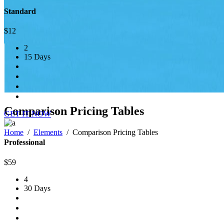
Standard
$
12
2
15 Days
Comparison Pricing Tables
GET IT NOW
Home
/
Elements
/
Comparison Pricing Tables
Professional
$
59
4
30 Days