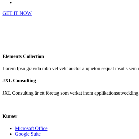
GET IT NOW
Elements Collection
Lorem Ipsn gravida nibh vel velit auctor aliqueton sequat ipsutis sem n
JXL Consulting
JXL Consulting är ett företag som verkat inom applikationsutveckling
+46 070 – 17 51 555
info@jxlconsulting.se
Kurser
Microsoft Office
Google Suite