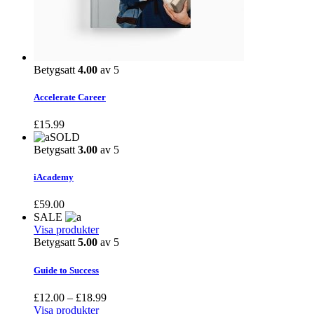
Betygsatt
4.00
av 5
Accelerate Career
£
15.99
SOLD
Betygsatt
3.00
av 5
iAcademy
£
59.00
SALE
Visa produkter
Betygsatt
5.00
av 5
Guide to Success
Prisintervall:
£
12.00
–
£
18.99
£12.00
Visa produkter