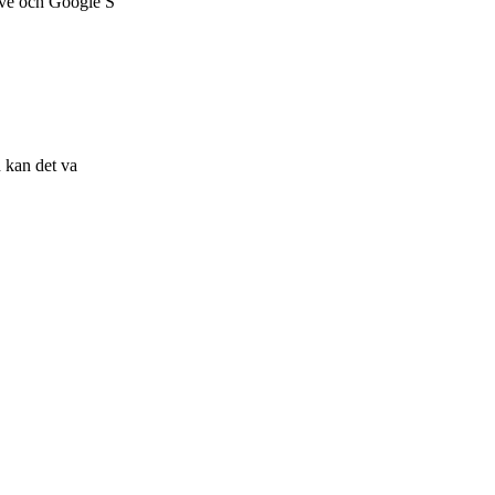
ive och Google S
 kan det va