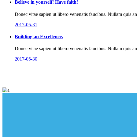
Believe in yourself! Have faith!
Donec vitae sapien ut libero venenatis faucibus. Nullam quis ante
2017-05-31
Building an Excellence.
Donec vitae sapien ut libero venenatis faucibus. Nullam quis ante
2017-05-30