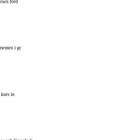
ursen förd
menten i gr
 kurs in