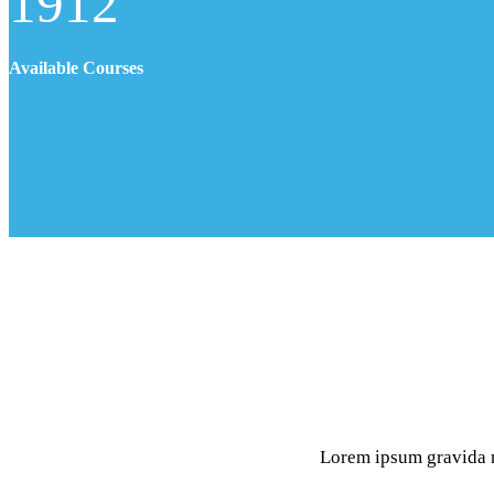
1912
Available Courses
Lorem ipsum gravida ni