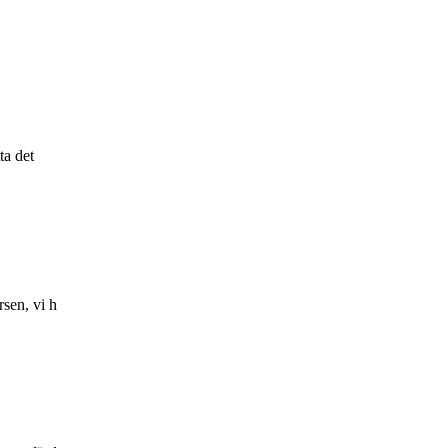
ta det
rsen, vi h